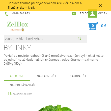
Doprava zdarma pri objedávke nad 40€ v Žilinskom a
Trenčianskom kraji.
0918 361 923
ZELBOX@ZELMIX.SK
0
0 €
BYLINKY
Pokiaľ sa neviete rozhodnúť aké množstvo rezaných byliniek si máte
objednať, na základe našich skúseností odporúčame maximálne
0,05kg (50g).
ABECEDNE
NAJLACNEJŠIE
NAJDRAHŠIE
NAJPREDÁVANEJŠIE
13
položiek celkom