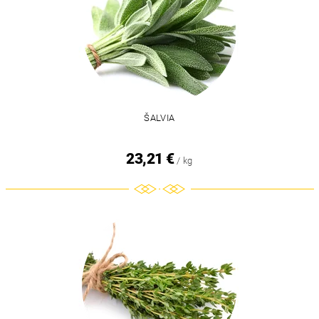
ŠALVIA
23,21 €
/ kg