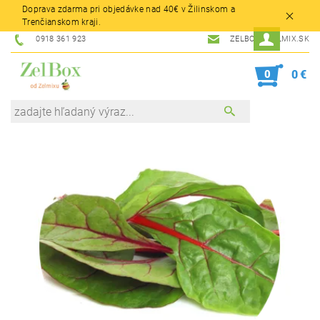
Doprava zdarma pri objedávke nad 40€ v Žilinskom a
Trenčianskom kraji.
0918 361 923
ZELBOX@ZELMIX.SK
0
0 €