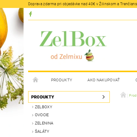
Doprava zdarma pri objedávke nad 40€ v Žilinskom a Trenčians
PRODUKTY
AKO NAKUPOVAŤ
Prod
PRODUKTY
ZELBOXY
OVOCIE
ZELENINA
ŠALÁTY