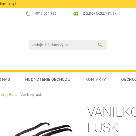
kom kraji.
0918 361 923
ZELBOX@ZELMIX.SK
O NÁS
HODNOTENIE OBCHODU
KONTAKTY
OBCHO
ukty
Exoty
Vanilkový lusk
VANILK
LUSK