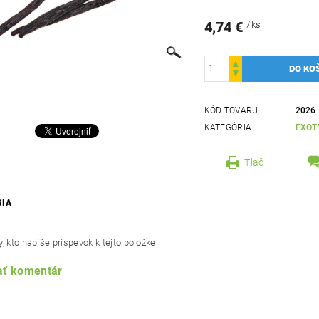
4,74 €
/ ks
KÓD TOVARU
2026
KATEGÓRIA
EXOT
Tlač
SIA
, kto napíše príspevok k tejto položke.
ať komentár