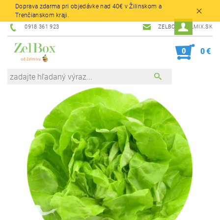
Doprava zdarma pri objedávke nad 40€ v Žilinskom a
Trenčianskom kraji.
0918 361 923
ZELBOX@ZELMIX.SK
0
0 €