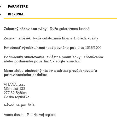
PARAMETRE
DISKUSIA
Zákonný názov potraviny:
Ryža guľatozrnná lúpaná
Zoznam zložiek:
Ryža guľatozrnná lúpaná 1. trieda kvality
Hmotnosť výrobku/hmotnosť pevného podielu:
1015/1000
Podmienky skladovania, zvláštne podmienky uchovávania
alebo podmienky použitia:
Skladujte v suchu.
Meno alebo obchodný názov a adresa prevádzkovateľa
potravinárskeho podniku:
VITANA, a.s.

Mělnická 133

277 32 Byšice

Česká republika 
Návod na použitie:
Varná doska - Pri izbovej teplote
