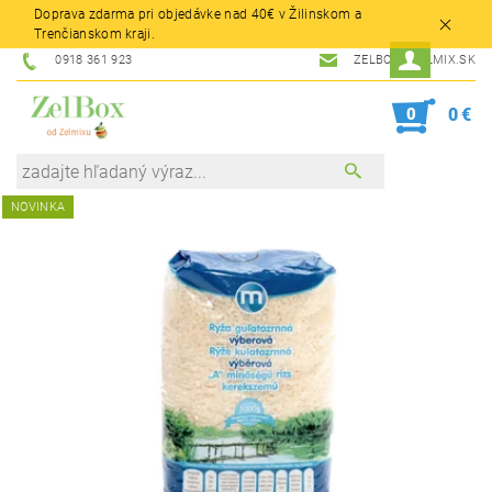
Doprava zdarma pri objedávke nad 40€ v Žilinskom a
Trenčianskom kraji.
0918 361 923
ZELBOX@ZELMIX.SK
0
0 €
NOVINKA