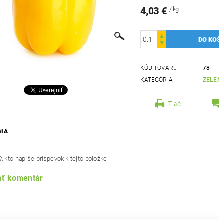
4,03 €
/ kg
KÓD TOVARU
78
KATEGÓRIA
ZELE
Tlač
SIA
, kto napíše príspevok k tejto položke.
ať komentár