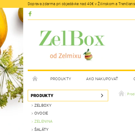
Doprava zdarma pri objedávke nad 40€ v Žilinskom a Trenčians
PRODUKTY
AKO NAKUPOVAŤ
Prod
PRODUKTY
ZELBOXY
OVOCIE
ZELENINA
ŠALÁTY