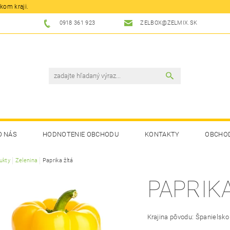
kom kraji.
0918 361 923
ZELBOX@ZELMIX.SK
O NÁS
HODNOTENIE OBCHODU
KONTAKTY
OBCHO
ukty
Zelenina
Paprika žltá
PAPRIKA
Krajina pôvodu: Španielsko