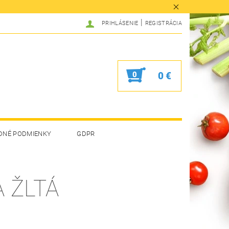
|
PRIHLÁSENIE
REGISTRÁCIA
0
0 €
DNÉ PODMIENKY
GDPR
 ŽLTÁ