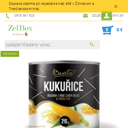
Doprava zdarma pri objedávke nad 40€ v Žilinskom a
Trenčianskom kraji.
0918 361 923
ZELBOX@ZELMIX.SK
0
0 €
NOVINKA