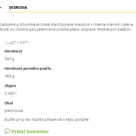
DISKUSIA
Lahodné a chrumkavé zrnká sterilizovane kukurice v mierne slanom náleve,
ktoré sú vhodné ako zeleninová príloha alebo príprave miešaných šalátov.
VLASTNOSTI:
Hmotnost
340 g
Hmotnost pevného podílu
285 g
Objem
0.425 l
Obal
plechovka
Buďte prvý, kto napíše príspevok k tejto položke.
Pridať komentár